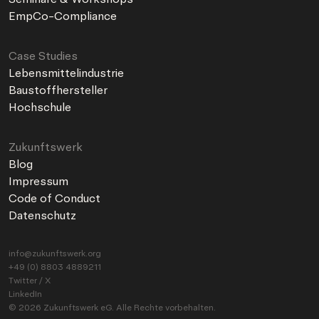
EmpCo-Compliance
Case Studies
Lebensmittelindustrie
Baustoffhersteller
Hochschule
Zukunftswerk
Blog
Impressum
Code of Conduct
Datenschutz
info@zukunftswerk.org
+49 (0) 8803 4889211
Twitter / X
LinkedIn
© 2026 Zukunftswerk eG. Alle Rechte vorbehalten.